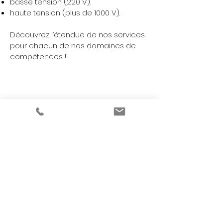
basse tension (220 V),
haute tension (plus de 1000 V).
Découvrez l’étendue de nos services
pour chacun de nos domaines de
compétences !
SANITAIRE
Le
domaine du sanitaire
regroupe
l’élaboration de l’
égouttage
enterré,