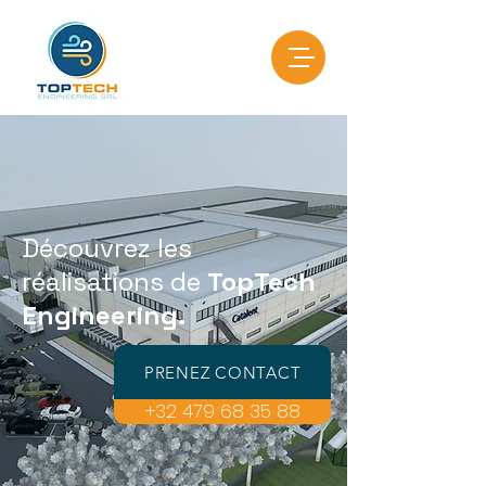
Découvrez les
réalisations de
TopTech
Engineering.
PRENEZ CONTACT
+32 479 68 35 88